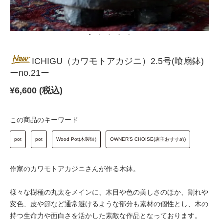
ICHIGU（カワモトアカジニ）2.5号(喰扇鉢)
ーno.21ー
¥
6,600 (税込)
この商品のキーワード
pot
pot
Wood Pot(木製鉢)
OWNER'S CHOISE(店主おすすめ)
作家のカワモトアカジニさんが作る木鉢。
様々な樹種の丸太をメインに、木目や色の美しさのほか、割れや
変色、皮や節など通常避けるような部分も素材の個性とし、木の
持つ生命力や面白さを活かした素敵な作品となっております。