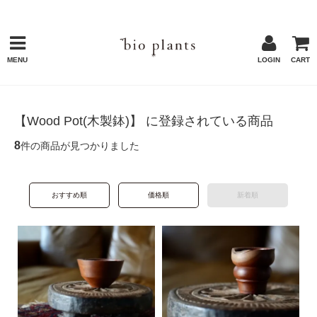
MENU
LOGIN
CART
【Wood Pot(木製鉢)】 に登録されている商品
8
件の商品が見つかりました
おすすめ順
価格順
新着順