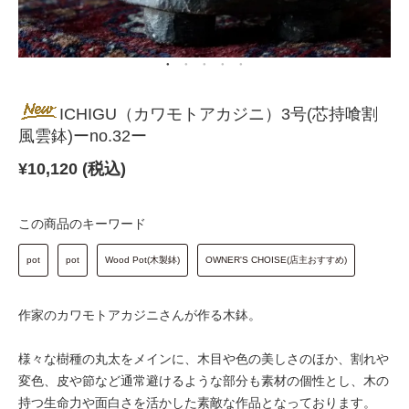
ICHIGU（カワモトアカジニ）3号(芯持喰割
風雲鉢)ーno.32ー
¥
10,120 (税込)
この商品のキーワード
pot
pot
Wood Pot(木製鉢)
OWNER'S CHOISE(店主おすすめ)
作家のカワモトアカジニさんが作る木鉢。
様々な樹種の丸太をメインに、木目や色の美しさのほか、割れや
変色、皮や節など通常避けるような部分も素材の個性とし、木の
持つ生命力や面白さを活かした素敵な作品となっております。