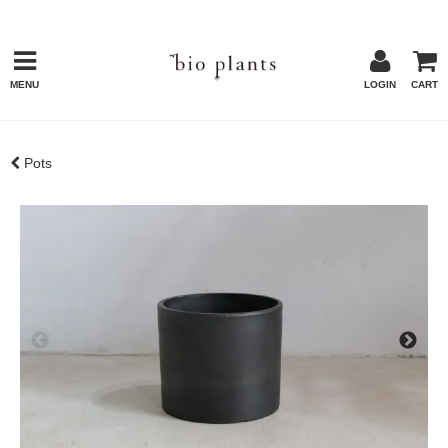
MENU
LOGIN
CART
Pots