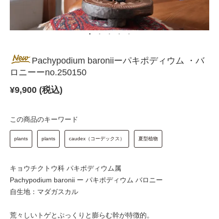
Pachypodium baroniiーパキポディウム ・バ
ロニーーno.250150
¥
9,900 (税込)
この商品のキーワード
plants
plants
caudex（コーデックス）
夏型植物
キョウチクトウ科 パキポディウム属
Pachypodium baronii ー パキポディウム バロニー
自生地：マダガスカル
荒々しいトゲとぷっくりと膨らむ幹が特徴的。