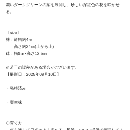
濃いダークグリーンの葉を展開し、珍しい深紅色の花を咲かせ
る。
〔size〕
株：幹幅約4㎝
高さ約24㎝(土から上)
鉢：幅9㎝×高さ12.5㎝
※若干の誤差がある場合がございます。
【撮影日：2025年09月10日】
・発根済み
・実生株
◇育て方