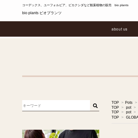
コーデックス、ユーフォルビア、ビカクシダなど観葉植物の販売 bio plants
bio plants ビオプランツ
about us
TOP
>
Pots
>
TOP
>
pot
>
TOP
>
pot
>
TOP
>
GLOB