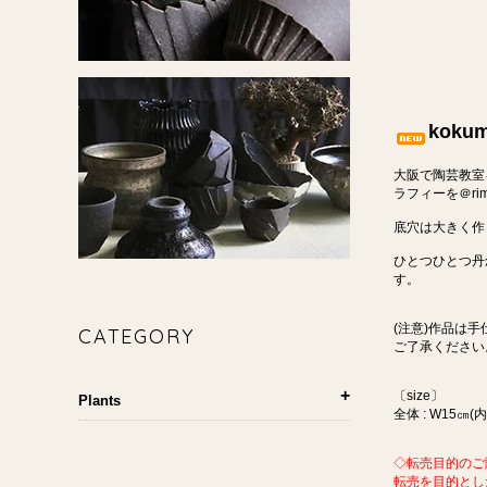
koku
大阪で陶芸教室
ラフィーを＠ri
底穴は大きく作
ひとつひとつ丹
す。
(注意)作品は
CATEGORY
ご了承ください
〔size〕
Plants
全体 : W15㎝(内
◇転売目的のご
転売を目的とし