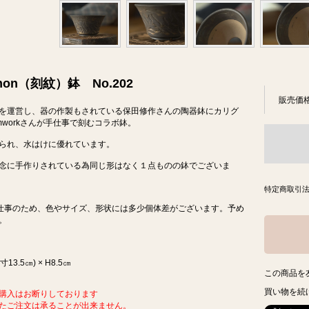
mon（刻紋）鉢 No.202
販売価
を運営し、器の作製もされている保田修作さんの陶器鉢にカリグ
mworkさんが手仕事で刻むコラボ鉢。
られ、水はけに優れています。
念に手作りされている為同じ形はなく１点ものの鉢でございま
特定商取引法
手仕事のため、色やサイズ、形状には多少個体差がございます。予め
。
寸13.5㎝) × H8.5㎝
この商品を
買い物を続
購入はお断りしております
たご注文は承ることが出来ません。