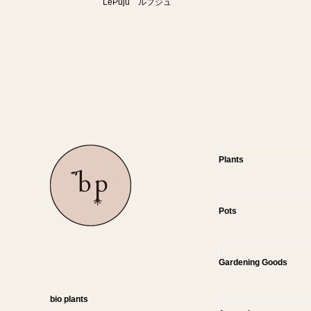
LePuju ルプジュ
Plants
Pots
Gardening Goods
bio plants