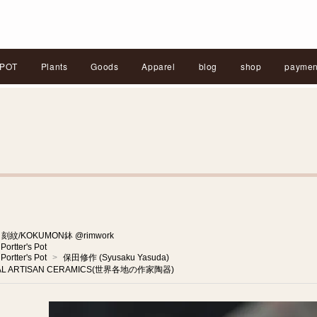
POT
Plants
Goods
Apparel
blog
shop
paymen
刻紋/KOKUMON鉢 @rimwork
Portter's Pot
Portter's Pot
>
保田修作 (Syusaku Yasuda)
AL ARTISAN CERAMICS(世界各地の作家陶器)