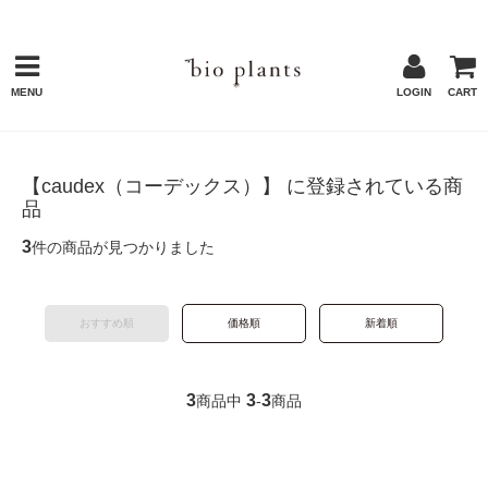
MENU
LOGIN
CART
【caudex（コーデックス）】 に登録されている商
品
3
件の商品が見つかりました
おすすめ順
価格順
新着順
3
3
3
商品中
-
商品