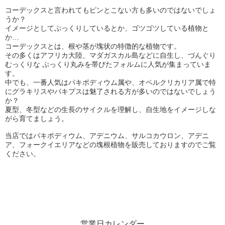
コーデックスと言われてもピンとこない方も多いのではないでしょ
うか？
イメージとしてぷっくりしているとか、ゴツゴツしている植物と
か…
コーデックスとは、根や茎が塊状の特徴的な植物です。
その多くはアフリカ大陸、マダガスカル島などに自生し、づんぐり
むっくりな ぷっくり丸みを帯びたフォルムに人気が集まっていま
す。
中でも、一番人気はパキポディウム属や、オペルクリカリア属で特
にグラキリスやパキプスは魅了される方が多いのではないでしょう
か？
夏型、冬型などの生長のサイクルを理解し、自生地をイメージしな
がら育てましょう。
当店ではパキポディウム、アデニウム、サルコカウロン、アデニ
ア、フォークイエリアなどの塊根植物を販売しておりますのでご覧
ください。
営業日カレンダー